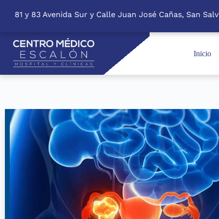
S
81 y 83 Avenida Sur y Calle Juan José Cañas, San Salv
k
i
p
t
o
Inicio
c
o
n
t
e
n
t