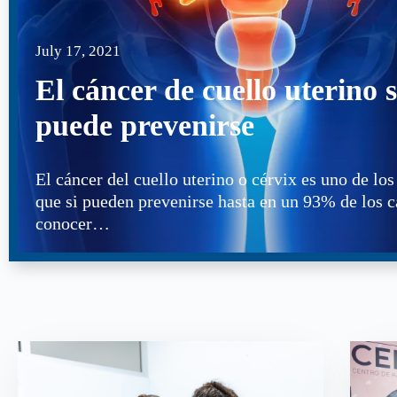
July 17, 2021
El cáncer de cuello uterino s
puede prevenirse
El cáncer del cuello uterino o cérvix es uno de los
que si pueden prevenirse hasta en un 93% de los c
conocer…