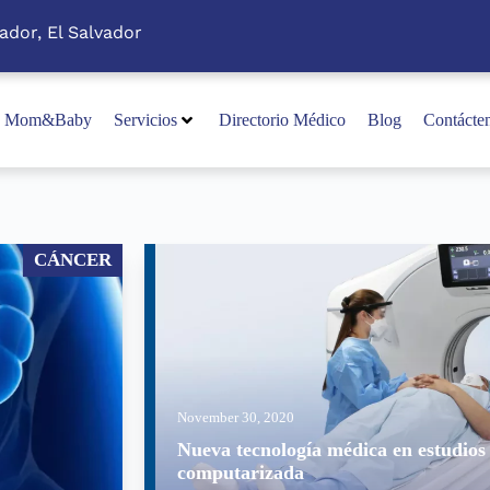
ador, El Salvador
Mom&Baby
Servicios
Directorio Médico
Blog
Contácte
CÁNCER
November 30, 2020
Nueva tecnología médica en estudios
computarizada