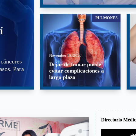
PULMONES
í
November 18, 2020
 cánceres
Dejar de fumar puede
asos. Para
evitar complicaciones a
largo plazo
Directorio Médi