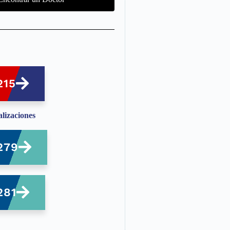
215
alizaciones
279
281