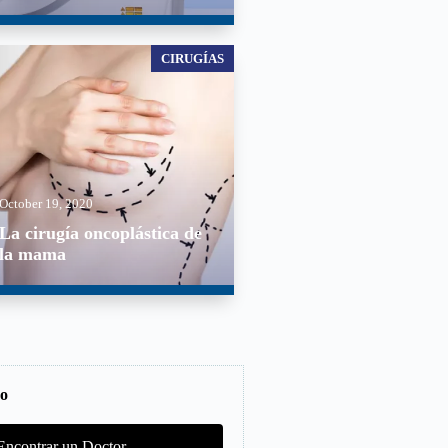
CIRUGÍAS
October 19, 2020
La cirugía oncoplástica de
la mama
co
Encontrar un Doctor