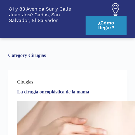
S
81 y 83 Avenida Sur y Calle
k
Juan José Cañas, San
i
Salvador, El Salvador
p
¿Cómo
t
llegar?
o
c
o
n
t
Category
Cirugías
e
n
t
Cirugías
La cirugía oncoplástica de la mama