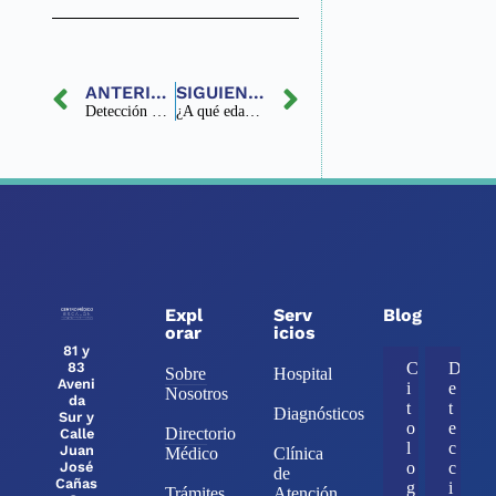
ANTERIOR
SIGUIENTE
Detección Precisa del Virus del Papiloma Humano
¿A qué edad debo iniciar la consulta con un Ginecólogo?
Expl
Serv
Blog
orar
icios
81 y
83
C
D
Sobre
Hospital
Aveni
i
e
Nosotros
da
t
t
Diagnósticos
Sur y
o
e
Directorio
Calle
l
c
Juan
Médico
Clínica
José
o
c
de
Cañas
g
i
Trámites
Atención