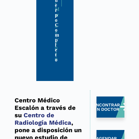
u
r
e
M
r
ar
p
o
c
C
h
o
2
m
7,
p
2
l
0
e
1
t
9
o
Centro Médico
ENCONTRAR
Escalón a través de
UN DOCTOR
su
Centro de
Radiología Médica
,
pone a disposición un
nuevo estudio de
AGENDAR