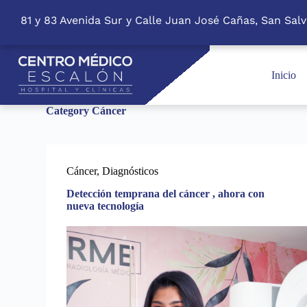
S
81 y 83 Avenida Sur y Calle Juan José Cañas, San Salv
k
i
p
t
o
Inicio
c
o
Category
Cáncer
n
t
e
n
t
Cáncer
,
Diagnósticos
Detección temprana del cáncer , ahora con
nueva tecnología