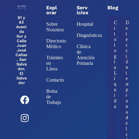
Expl
Serv
Blog
orar
icios
81 y
83
C
D
Sobre
Hospital
Aveni
i
e
Nosotros
da
t
t
Diagnósticos
Sur y
o
e
Directorio
Calle
l
c
Juan
Médico
Clínica
José
o
c
de
Cañas
g
i
Trámites
Atención
, San
í
ó
en
Primaria
Salva
a
n
Línea
dor,
L
t
El
Salva
í
e
Contacto
dor
q
m
u
p
Bolsa
i
r
de
d
a
Trabajo
a
n
a
d
e
l
c