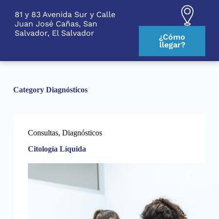
S
81 y 83 Avenida Sur y Calle
k
Juan José Cañas, San
i
Salvador, El Salvador
p
¿Cómo
t
llegar?
o
c
o
n
t
Category
Diagnósticos
e
n
t
Consultas
,
Diagnósticos
Citología Líquida