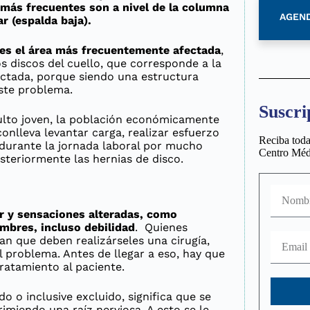
más frecuentes son a nivel de la columna
AGEND
ar (espalda baja).
 es el área más frecuentemente afectada
,
s discos del cuello, que corresponde a la
ectada, porque siendo una estructura
ste problema.
Suscri
ulto joven, la población económicamente
 conlleva levantar carga, realizar esfuerzo
Reciba toda
 durante la jornada laboral por mucho
Centro Médi
steriormente las hernias de disco.
r y sensaciones alteradas, como
ambres, incluso debilidad
. Quienes
n que deben realizárseles una cirugía,
l problema. Antes de llegar a eso, hay que
ratamiento al paciente.
 o inclusive excluido, significa que se
imiendo una raíz nerviosa. A esto se le