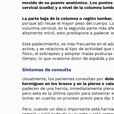
movido de su puesto anatómico. Los puntos 
cervical (cuello) y a nivel de la columna lumb
La parte baja de la columna o región lumbar,
porque allí recae el mayor peso del cuerpo. Lo
columna cervical, es la segunda parte más af
altamente móvil, esto predispone a padecer e
Este padecimiento, es más frecuente en el ad
activa; y se relaciona al tipo de actividad que
físico, el sobrepeso y adoptar malas posturas
tiempo, lo que ocasiona dolor de espalda y po
Síntomas de consulta
Usualmente, los pacientes consultan por
dolo
hormigueo en los brazos y en la pierna o cal
padecen de una hernia, inmediatamente piensa
pero esta es la última opción para solventar e
tomar en cuenta un proceso previo para dar t
Pero, cuando un disco importante está herniado
rompió y salió todo de su puesto y está compr