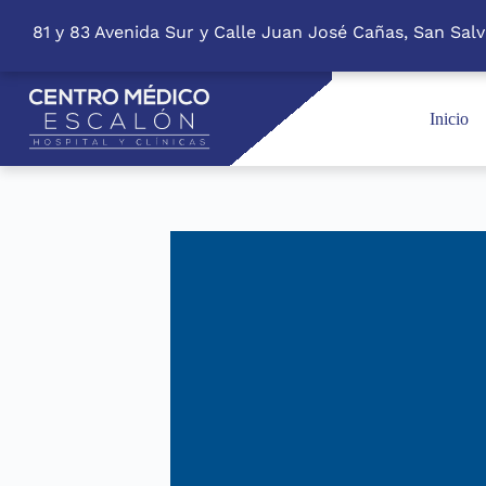
S
81 y 83 Avenida Sur y Calle Juan José Cañas, San Salv
k
i
p
t
o
Inicio
c
o
n
t
e
n
t