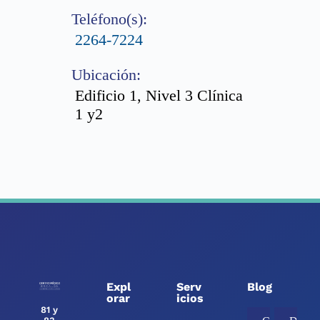
Teléfono(s):
2264-7224
Ubicación:
Edificio 1, Nivel 3 Clínica
1 y2
Expl
Serv
Blog
orar
icios
81 y