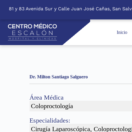
S
81 y 83 Avenida Sur y Calle Juan José Cañas, San Salv
k
i
p
t
o
Inicio
c
o
n
t
e
n
t
Dr. Milton Santiago Salguero
Área Médica
Coloproctología
Especialidades:
Cirugía Laparoscópica, Coloproctolog