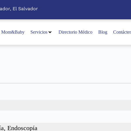
ador, El Salvador
Mom&Baby
Servicios
Directorio Médico
Blog
Contácte
ía, Endoscopía