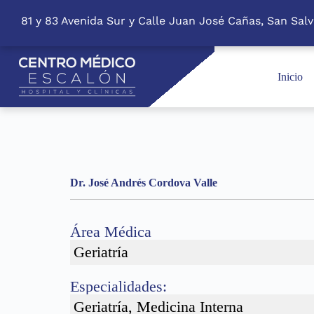
S
81 y 83 Avenida Sur y Calle Juan José Cañas, San Salv
k
i
p
t
o
Inicio
c
o
n
t
e
n
t
Dr. José Andrés Cordova Valle
Área Médica
Geriatría
Especialidades:
Geriatría, Medicina Interna