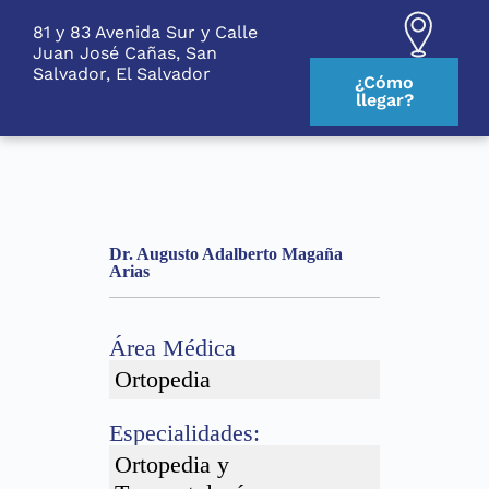
S
81 y 83 Avenida Sur y Calle
k
Juan José Cañas, San
i
Salvador, El Salvador
p
¿Cómo
t
llegar?
o
c
o
n
t
e
n
Dr. Augusto Adalberto Magaña
t
Arias
Área Médica
Ortopedia
Especialidades:
Ortopedia y