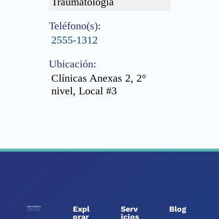
Traumatología
Teléfono(s):
2555-1312
Ubicación:
Clínicas Anexas 2, 2°
nivel, Local #3
Expl
Serv
Blog
orar
icios