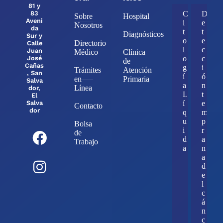
81 y
83
C
D
Sobre
Hospital
Aveni
i
e
Nosotros
da
t
t
Diagnósticos
Sur y
o
e
Directorio
Calle
l
c
Juan
Médico
Clínica
José
o
c
de
Cañas
g
i
Trámites
Atención
, San
í
ó
en
Primaria
Salva
a
n
Línea
dor,
L
t
El
Salva
í
e
Contacto
dor
q
m
u
p
Bolsa
i
r
de
d
a
Trabajo
a
n
a
d
e
l
c
á
n
c