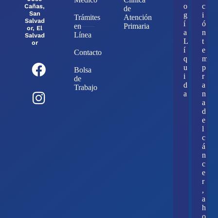
o
c
Cañas,
de
San
g
i
Trámites
Atención
Salvad
í
ó
en
Primaria
or, El
a
n
Línea
Salvad
L
t
or
í
e
Contacto
q
m
u
p
Bolsa
i
r
de
d
a
Trabajo
a
n
a
d
e
l
c
á
n
c
e
r
,
a
h
o