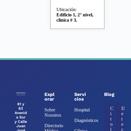
Ubicación:
Edificio 1, 2° nivel,
clínica # 3.
Expl
Servi
Blog
orar
cios
81 y
C
D
83
Sobre
Hospital
Avenid
i
e
Nosotros
a Sur
t
t
Diagnósticos
y Calle
o
e
Directorio
Juan
l
c
José
Médico
Clínica