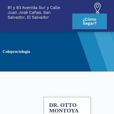
S
81 y 83 Avenida Sur y Calle
k
Juan José Cañas, San
i
Salvador, El Salvador
p
¿Cómo
t
llegar?
o
c
o
n
t
e
Coloproctología
n
t
DR. OTTO
MONTOYA